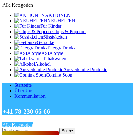
Alle Kategorien
AKTIONEN
NEUHEITEN
Für Kinder
Chips & Popcorn
Süssigkeiten
Getränke
Energy Drinks
ASIA Style
Tabakwaren
Alkohol
Ausverkaufte Produkte
Coming Soon
Startseite
Über Uns
Kommunikation
+41 78 230 66 66
Alle Kategorien
Suche