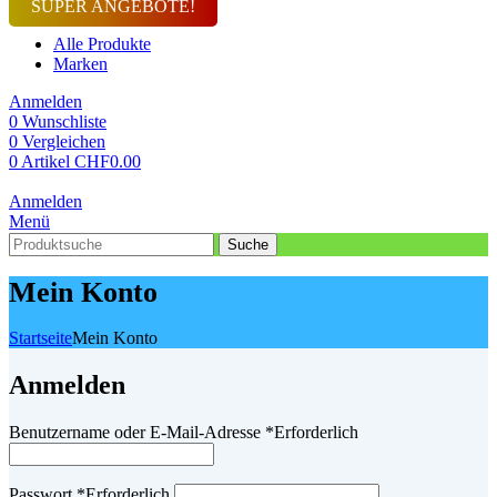
SUPER ANGEBOTE!
Alle Produkte
Marken
Anmelden
0
Wunschliste
0
Vergleichen
0
Artikel
CHF
0.00
Anmelden
Menü
Suche
Mein Konto
Startseite
Mein Konto
Anmelden
Benutzername oder E-Mail-Adresse
*
Erforderlich
Passwort
*
Erforderlich