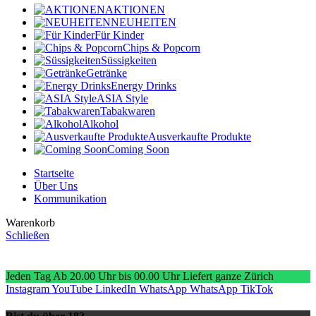
AKTIONEN
NEUHEITEN
Für Kinder
Chips & Popcorn
Süssigkeiten
Getränke
Energy Drinks
ASIA Style
Tabakwaren
Alkohol
Ausverkaufte Produkte
Coming Soon
Startseite
Über Uns
Kommunikation
Warenkorb
Schließen
Jeden Tag Ab 20.00 Uhr bis 00.00 Uhr Liefert ganze Zürich
Instagram
YouTube
LinkedIn
WhatsApp
WhatsApp
TikTok